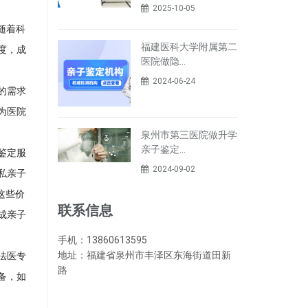
2025-10-05
随着科
福建医科大学附属第二
度，成
医院做隐…
2024-06-24
的需求
为医院
泉州市第三医院做升学
亲子鉴定…
鉴定服
2024-09-02
私亲子
这些价
联系信息
成亲子
手机：13860613595
地址：福建省泉州市丰泽区东海街道田新
法医专
路
备，如