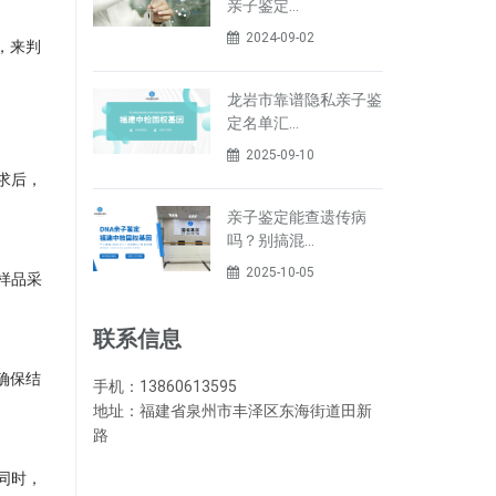
亲子鉴定…
2024-09-02
，来判
龙岩市靠谱隐私亲子鉴
定名单汇…
2025-09-10
求后，
亲子鉴定能查遗传病
吗？别搞混…
2025-10-05
样品采
联系信息
确保结
手机：13860613595
地址：福建省泉州市丰泽区东海街道田新
路
同时，