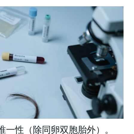
体唯一性（除同卵双胞胎外）。